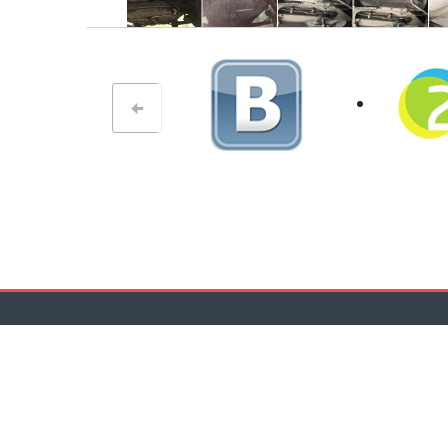
prev
Copryright 2017 by Armanika