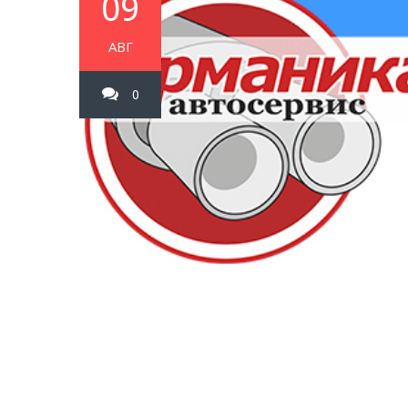
09
АВГ
0